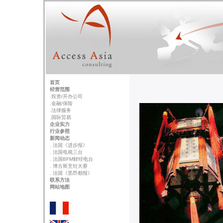
首页
经营范围
.投资/开办公司
.金融/保险
.法律服务
.国际贸易
企业实力
行业参照
新闻动态
. 法国《进步报》
. 法国电视三台
. 法国BFM财经电台
. 博古斯烹饪大赛
. 法国《里昂都报》
联系方法
网站地图