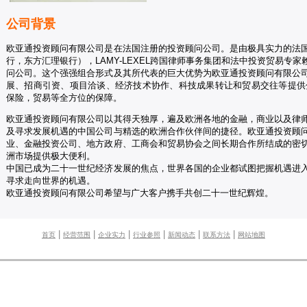
公司背景
欧亚通投资顾问有限公司是在法国注册的投资顾问公司。是由极具实力的法
行，东方汇理银行），LAMY-LEXEL跨国律师事务集团和法中投资贸易专
问公司。这个强强组合形式及其所代表的巨大优势为欧亚通投资顾问有限公
展、招商引资、项目洽谈、经济技术协作、科技成果转让和贸易交往等提供
保险，贸易等全方位的保障。
欧亚通投资顾问有限公司以其得天独厚，遍及欧洲各地的金融，商业以及律
及寻求发展机遇的中国公司与精选的欧洲合作伙伴间的捷径。欧亚通投资顾
业、金融投资公司、地方政府、工商会和贸易协会之间长期合作所结成的密
洲市场提供极大便利。
中国已成为二十一世纪经济发展的焦点，世界各国的企业都试图把握机遇进
寻求走向世界的机遇。
欧亚通投资顾问有限公司希望与广大客户携手共创二十一世纪辉煌。
|
|
|
|
|
|
首页
经营范围
企业实力
行业参照
新闻动态
联系方法
网站地图