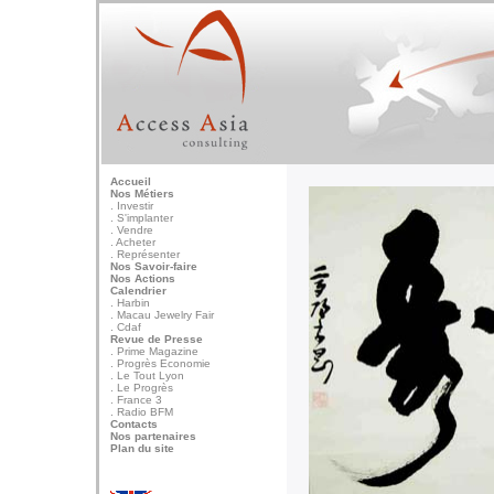
Accueil
Nos Métiers
. Investir
. S'implanter
. Vendre
. Acheter
. Représenter
Nos Savoir-faire
Nos Actions
Calendrier
. Harbin
. Macau Jewelry Fair
. Cdaf
Revue de Presse
. Prime Magazine
. Progrès Economie
. Le Tout Lyon
. Le Progrès
. France 3
. Radio BFM
Contacts
Nos partenaires
Plan du site